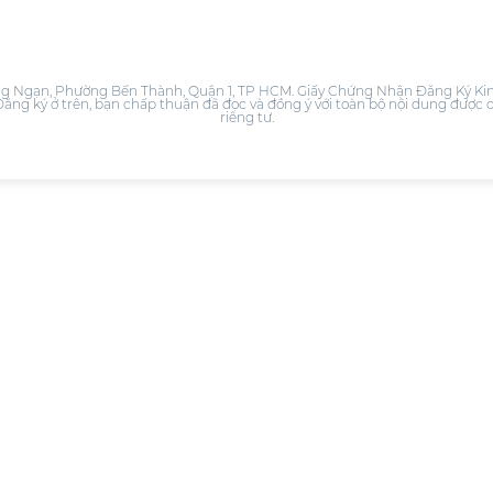
ạn, Phường Bến Thành, Quận 1, TP HCM. Giấy Chứng Nhận Đăng Ký Kinh
ng ký ở trên, bạn chấp thuận đã đọc và đồng ý với toàn bộ nội dung được q
riêng tư.