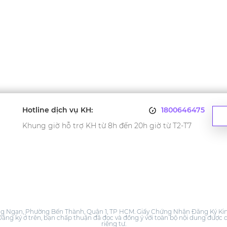
Hotline dịch vụ KH:
1800646475
Khung giờ hỗ trợ KH từ 8h đến 20h giờ từ T2-T7
ạn, Phường Bến Thành, Quận 1, TP HCM. Giấy Chứng Nhận Đăng Ký Kinh
ng ký ở trên, bạn chấp thuận đã đọc và đồng ý với toàn bộ nội dung được q
riêng tư.