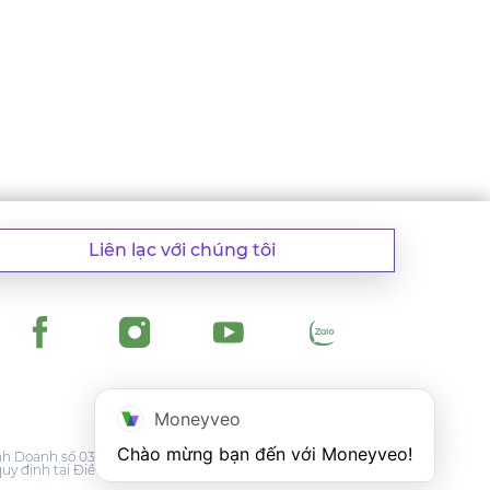
Liên lạc với chúng tôi
Moneyveo
Chào mừng bạn đến với Moneyveo!
 Doanh số 0316182035 do Sở Kế hoạch và Đầu tư TP.HCM
uy định tại Điều khoản và Điều kiện, và Chính sách quyền