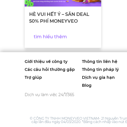
HÈ VUI HẾT Ý – SĂN DEAL
50% PHÍ MONEYVEO
tìm hiểu thêm
Giới thiệu về công ty
Thông tin liên hệ
Các câu hỏi thường gặp
Thông tin pháp lý
Trợ giúp
Dịch vụ gia hạn
Blog
Dịch vụ làm việc 24/7/365
© CÔNG TY TNHH MONEYVEO VIETNAM- 21 Nguyễn Trung Ng
cấp lần đầu ngày 04/03/2020. *Bằng cách nhấp vào nút Đă