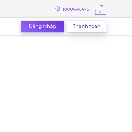
en
1800646475
vi
Đăng Nhập
Thanh toán