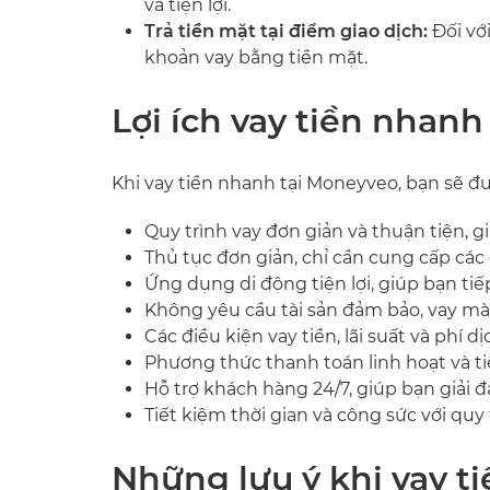
và tiện lợi.
Trả tiền mặt tại điểm giao dịch:
Đối vớ
khoản vay bằng tiền mặt.
Lợi ích vay tiền nhan
Khi vay tiền nhanh tại Moneyveo, bạn sẽ đư
Quy trình vay đơn giản và thuận tiện, 
Thủ tục đơn giản, chỉ cần cung cấp các 
Ứng dụng di động tiện lợi, giúp bạn tiếp
Không yêu cầu tài sản đảm bảo, vay mà 
Các điều kiện vay tiền, lãi suất và phí 
Phương thức thanh toán linh hoạt và ti
Hỗ trợ khách hàng 24/7, giúp bạn giải đ
Tiết kiệm thời gian và công sức với quy
Những lưu ý khi vay t