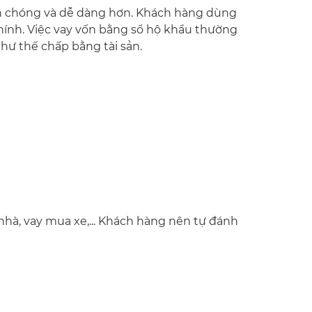
nh chóng và dễ dàng hơn. Khách hàng dùng
chính. Việc vay vốn bằng sổ hộ khẩu thường
như thế chấp bằng tài sản.
nhà, vay mua xe,... Khách hàng nên tự đánh