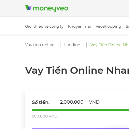
Giới thiệu về công ty
Khuyến mãi
VeoShopping
S
Vay tien online
Landing
Vay Tiền Online N
Vay Tiền Online Nha
VND
Số tiền:
500.000 VND