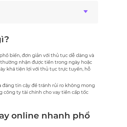
gì?
 phổ biến, đơn giản với thủ tục dễ dàng và
 thường nhận được tiền trong ngày hoặc
ày khá tiện lợi với thủ tục trực tuyến, hỗ
và đáng tin cậy để tránh rủi ro không mong
công ty tài chính cho vay tiền cấp tốc
ay online nhanh phổ