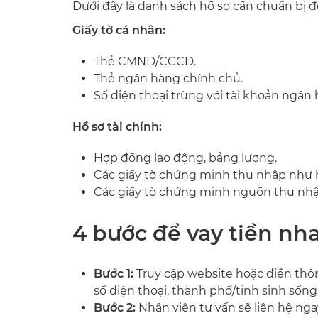
Dưới đây là danh sách hồ sơ cần chuẩn bị đ
Giấy tờ cá nhân:
Thẻ CMND/CCCD.
Thẻ ngân hàng chính chủ.
Số điện thoại trùng với tài khoản ngân 
Hồ sơ tài chính:
Hợp đồng lao động, bảng lương.
Các giấy tờ chứng minh thu nhập như h
Các giấy tờ chứng minh nguồn thu nhậ
4 bước để vay tiền n
Bước 1:
Truy cập website hoặc điền thô
số điện thoại, thành phố/tỉnh sinh sốn
Bước 2:
Nhân viên tư vấn sẽ liên hệ ngay