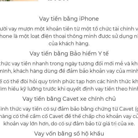
Vay tiền bằng iPhone
ời vay mượn một khoản tiền từ một tổ chức tài chính với
hone là một loạt điện thoại thông minh được sử dụng n
của khách hàng.
Vay tiền bằng Bảo hiểm Y tế
 thức vay tiền nhanh trong ngày tương đối mới mẻ và kh
mình, khách hàng dùng để đảm bảo khoản vay của mình
ế có thể đòi hỏi quy trình phức tạp hơn các hình thức k
ìm hiểu kỹ lưỡng trước khi quyết định vay tiền theo hìn
Vay tiền bằng Cavet xe chính chủ
ình thức vay tiền có sự đảm bảo bằng chứng từ Cavet (g
 hàng có thể cầm cố Cavet để thế chấp cho khoản vay củ
khoản vay lớn hơn, do có sự đảm bảo từ giá trị của xe.
Vay vốn bằng sổ hộ khẩu