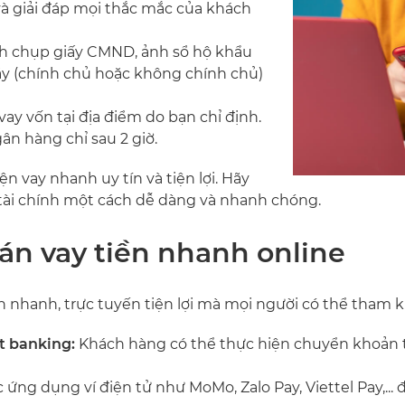
ị và giải đáp mọi thắc mắc của khách
h chụp giấy CMND, ảnh sổ hộ khẩu
áy (chính chủ hoặc không chính chủ)
ay vốn tại địa điểm do bạn chỉ định.
ân hàng chỉ sau 2 giờ.
ện vay nhanh uy tín và tiện lợi. Hãy
tài chính một cách dễ dàng và nhanh chóng.
án vay tiền nhanh online
 nhanh, trực tuyến tiện lợi mà mọi người có thể tham k
t banking:
Khách hàng có thể thực hiện chuyển khoản t
ứng dụng ví điện tử như MoMo, Zalo Pay, Viettel Pay,.