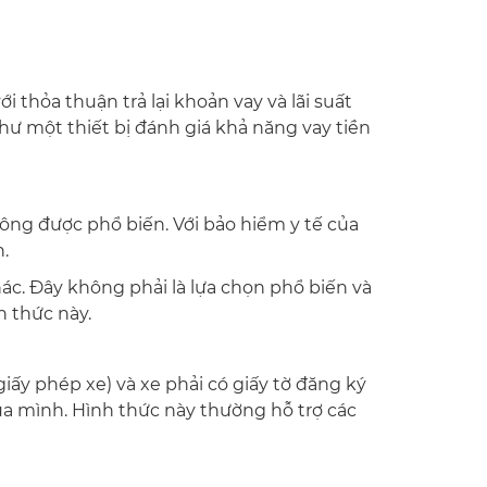
 thỏa thuận trả lại khoản vay và lãi suất
hư một thiết bị đánh giá khả năng vay tiền
ông được phổ biến. Với bảo hiểm y tế của
.
hác. Đây không phải là lựa chọn phổ biến và
h thức này.
iấy phép xe) và xe phải có giấy tờ đăng ký
a mình. Hình thức này thường hỗ trợ các