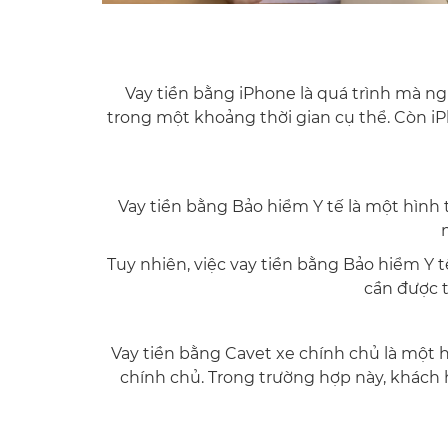
Vay tiền bằng iPhone là quá trình mà ngư
trong một khoảng thời gian cụ thể. Còn iP
Vay tiền bằng Bảo hiểm Y tế là một hình
Tuy nhiên, việc vay tiền bằng Bảo hiểm Y t
cần được t
Vay tiền bằng Cavet xe chính chủ là một h
chính chủ. Trong trường hợp này, khách