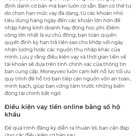
định danh cơ bản mà bạn luôn có sẵn. Bạn có thể tự
do chọn hạn mức vay đa dạng, từ các khoản nhỏ
tiêu dùng hàng ngày đến các khoản lớn hơn để
nhập hàng kinh doanh hay đóng học phí. Điểm
cộng lớn nhất là sự chủ động; bạn toàn quyền
quyết định kỳ hạn trả tiền sao cho khớp với ngày
nhận lương hoặc các nguồn thu nhập khác của
mình. Lưu ý rằng điều kiện vay và thời gian tiền về
tài khoản sẽ dựa trên tính chính xác của thông tin
bạn cung cấp. Moneyveo luôn cam kết nỗ lực tối ưu
quy trình để hỗ trợ bạn tiếp cận nguồn vốn an toàn,
minh bạch, giúp bạn vững tâm trước những biến
động tài chính bất ngờ.
Điều kiện vay tiền online bằng sổ hộ
khẩu
Để quá trình đăng ký diễn ra thuận lợi, bạn cần đáp
ứng các điều kiện cơ bản sau: