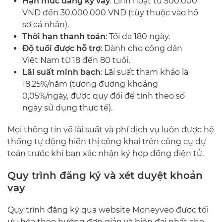
Hạn mức đăng ký vay
: Linh hoạt từ 500.000
VND đến 30.000.000 VND (tùy thuộc vào hồ
sơ cá nhân).
Thời hạn thanh toán
: Tối đa 180 ngày.
Độ tuổi được hỗ trợ
: Dành cho công dân
Việt Nam từ 18 đến 80 tuổi.
Lãi suất minh bạch
: Lãi suất tham khảo là
18,25%/năm (tương đương khoảng
0,05%/ngày, được quy đổi để tính theo số
ngày sử dụng thực tế).
Mọi thông tin về lãi suất và phí dịch vụ luôn được hệ
thống tự động hiển thị công khai trên công cụ dự
toán trước khi bạn xác nhận ký hợp đồng điện tử.
Quy trình đăng ký và xét duyệt khoản
vay
Quy trình đăng ký qua website Moneyveo được tối
ưu hóa theo hướng đơn giản và hiện đại nhất cho