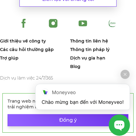
Giới thiệu về công ty
Thông tin liên hệ
Các câu hỏi thường gặp
Thông tin pháp lý
Trợ giúp
Dịch vụ gia hạn
Blog
Dịch vụ làm việc 24/7/365
Moneyveo
Trang web này sử dụng cookies nhằm nâng cao
Chào mừng bạn đến với Moneyveo!
© CÔNG TY TNHH MONEYVEO VIETNAM- 21 Nguyễn Trung Ngạn,
trải nghiệm khách hàng. Bằng việc tiếp tục sử
Phường Bến Thành, Quận 1, TP HCM. Giấy Chứng Nhận Đăng Ký Kinh
Doanh số 0316182035 do Sở Kế hoạch và Đầu tư TP.HCM cấp lần đầu
dụng trang web, quý khách đồng ý với việc sử
ngày 04/03/2020. *Bằng cách nhấp vào nút Đăng ký ở trên, bạn chấp
dụng cookies của chúng tôi.
Tìm hiểu thê
thuận đã đọc và đồng ý với toàn bộ nội dung được quy định tại Điều
Đồng ý
khoản và Điều kiện, và Chính sách quyền riêng tư.