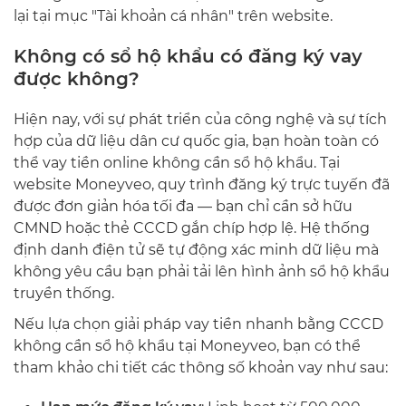
lại tại mục "Tài khoản cá nhân" trên website.
Không có sổ hộ khẩu có đăng ký vay
được không?
Hiện nay, với sự phát triển của công nghệ và sự tích
hợp của dữ liệu dân cư quốc gia, bạn hoàn toàn có
thể vay tiền online không cần sổ hộ khẩu. Tại
website Moneyveo, quy trình đăng ký trực tuyến đã
được đơn giản hóa tối đa — bạn chỉ cần sở hữu
CMND hoặc thẻ CCCD gắn chíp hợp lệ. Hệ thống
định danh điện tử sẽ tự động xác minh dữ liệu mà
không yêu cầu bạn phải tải lên hình ảnh sổ hộ khẩu
truyền thống.
Nếu lựa chọn giải pháp vay tiền nhanh bằng CCCD
không cần sổ hộ khẩu tại Moneyveo, bạn có thể
tham khảo chi tiết các thông số khoản vay như sau: