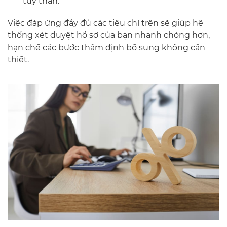
tùy thân.
Việc đáp ứng đầy đủ các tiêu chí trên sẽ giúp hệ
thống xét duyệt hồ sơ của bạn nhanh chóng hơn,
hạn chế các bước thẩm định bổ sung không cần
thiết.