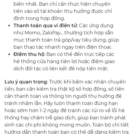
biến nhất. Bạn chỉ cần thực hiện chuyển
tiền vào số tài khoản thụ hưởng được chỉ
định trong hợp đồng.
Thanh toán qua ví điện tử
: Các ứng dụng
như Momo, ZaloPay... thường tích hợp sẵn
mục thanh toán trả góp/vay tiêu dùng, giúp
bạn thao tác nhanh ngay trên điện thoại.
Điểm thu hộ
: Bạn có thể đến trực tiếp các
hệ thống cửa hàng tiện lợi hoặc điểm giao
dịch đối tác có liên kết để nộp tiền mặt.
Lưu ý quan trọng
: Trước khi bấm xác nhận chuyển
tiền, bạn cần kiểm tra thật kỹ số hợp đồng, số tiền
cần thanh toán và thông tin người thụ hưởng để
tránh nhầm lẫn. Hãy luôn thanh toán đúng hạn
hoặc sớm hơn 1-2 ngày để tránh các rủi ro về lỗi hệ
thống hay chậm trễ giao dịch, giúp bạn tránh phát
sinh các chi phí không mong muốn. Toàn bộ chi tiết
hướng dẫn thanh toán bạn có thể dễ dàng kiểm tra