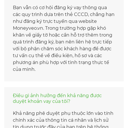
Bạn vẫn có cơ hội đăng ký vay thông qua
các quy trình dựa trên thẻ CCCD, chẳng hạn
như đăng ký trực tuyến qua website
Moneyveo.vn. Trong trường hợp gặp khó
khăn về giấy tờ hoặc cần hỗ trợ thêm trong
quá trình đăng ký, bạn nên liên hệ trực tiếp
với bộ phận chăm sóc khách hàng để được
tư vấn cụ thể về điều kiện, hồ sơ và các
phương án phù hợp với tình trạng thực tế
của mình.
Điều gì ảnh hưởng đến khả năng được
duyệt khoản vay của tôi?
Khả năng phê duyệt phụ thuộc lớn vào tính
chính xác của thông tin cá nhân và lịch sử
tín dụng trước đây của bạn trên hệ thống.