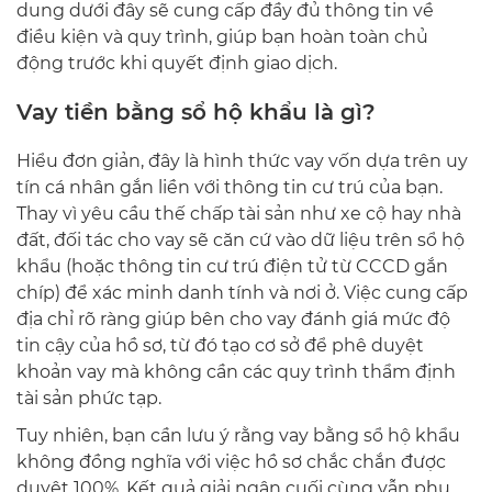
dung dưới đây sẽ cung cấp đầy đủ thông tin về
điều kiện và quy trình, giúp bạn hoàn toàn chủ
động trước khi quyết định giao dịch.
Vay tiền bằng sổ hộ khẩu là gì?
Hiểu đơn giản, đây là hình thức vay vốn dựa trên uy
tín cá nhân gắn liền với thông tin cư trú của bạn.
Thay vì yêu cầu thế chấp tài sản như xe cộ hay nhà
đất, đối tác cho vay sẽ căn cứ vào dữ liệu trên sổ hộ
khẩu (hoặc thông tin cư trú điện tử từ CCCD gắn
chíp) để xác minh danh tính và nơi ở. Việc cung cấp
địa chỉ rõ ràng giúp bên cho vay đánh giá mức độ
tin cậy của hồ sơ, từ đó tạo cơ sở để phê duyệt
khoản vay mà không cần các quy trình thẩm định
tài sản phức tạp.
Tuy nhiên, bạn cần lưu ý rằng vay bằng sổ hộ khẩu
không đồng nghĩa với việc hồ sơ chắc chắn được
duyệt 100%. Kết quả giải ngân cuối cùng vẫn phụ