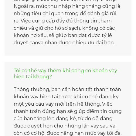
Ngoài ra, mức thu nhập hàng tháng cũng là
những tiêu chí quan trọng để đánh giá rủi
ro. Việc cung cấp đầy đủ thông tin tham
chiếu và giữ cho hồ sơ sạch, không có các
khoản nợ xấu, sẽ giúp bạn đạt được tỷ lệ
duyệt caovà nhận được nhiều ưu đãi hơn.
Tôi có thể vay thêm khi đang có khoản vay
hiện tại không?
Thông thường, bạn cần hoàn tất thanh toán
khoản vay hiện tại trước khi có thể đăng ký
một yêu cầu vay mới trên hệ thống. Việc
thanh toán đúng hạn sẽ giúp điểm tín dụng
của bạn tăng lên đáng kể, từ đó dễ dàng
được duyệt hơn cho những lần vay sau và
còn có cơ hội được nâng hạn mức vay tối đa.