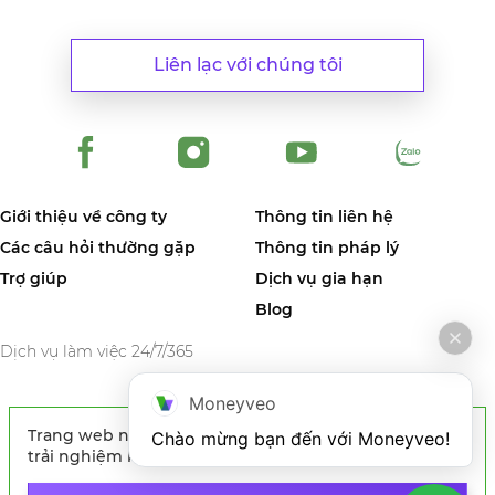
Liên lạc với chúng tôi
Giới thiệu về công ty
Thông tin liên hệ
Các câu hỏi thường gặp
Thông tin pháp lý
Trợ giúp
Dịch vụ gia hạn
Blog
Dịch vụ làm việc 24/7/365
Moneyveo
Trang web này sử dụng cookies nhằm nâng cao
Chào mừng bạn đến với Moneyveo!
© CÔNG TY TNHH MONEYVEO VIETNAM- 21 Nguyễn Trung Ngạn,
trải nghiệm khách hàng. Bằng việc tiếp tục sử
Phường Bến Thành, Quận 1, TP HCM. Giấy Chứng Nhận Đăng Ký Kinh
Doanh số 0316182035 do Sở Kế hoạch và Đầu tư TP.HCM cấp lần đầu
dụng trang web, quý khách đồng ý với việc sử
ngày 04/03/2020. *Bằng cách nhấp vào nút Đăng ký ở trên, bạn chấp