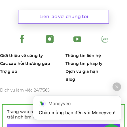
Liên lạc với chúng tôi
Giới thiệu về công ty
Thông tin liên hệ
Các câu hỏi thường gặp
Thông tin pháp lý
Trợ giúp
Dịch vụ gia hạn
Blog
Dịch vụ làm việc 24/7/365
Moneyveo
Trang web này sử dụng cookies nhằm nâng cao
Chào mừng bạn đến với Moneyveo!
© CÔNG TY TNHH MONEYVEO VIETNAM- 21 Nguyễn Trung Ngạn,
trải nghiệm khách hàng. Bằng việc tiếp tục sử
Phường Bến Thành, Quận 1, TP HCM. Giấy Chứng Nhận Đăng Ký Kinh
Doanh số 0316182035 do Sở Kế hoạch và Đầu tư TP.HCM cấp lần đầu
dụng trang web, quý khách đồng ý với việc sử
ngày 04/03/2020. *Bằng cách nhấp vào nút Đăng ký ở trên, bạn chấp