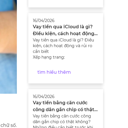
16/04/2026
Vay tiền qua iCloud là gì?
Điều kiện, cách hoạt động
Vay tiền qua iCloud là gì? Điều
và rủi ro cần biết
kiện, cách hoạt động và rủi ro
cần biết
Xếp hạng trang:
tìm hiểu thêm
16/04/2026
Vay tiền bằng căn cước
công dân gắn chip có thật
Vay tiền bằng căn cước công
không? Những điều cần
dân gắn chip có thật không?
biết trước khi vay
chữ số.
Những điều cần biết trước khi