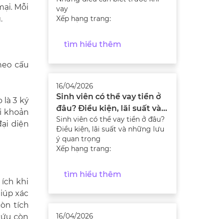
ại. Mỗi
vay
.
Xếp hạng trang:
tìm hiểu thêm
heo cấu
16/04/2026
Sinh viên có thể vay tiền ở
 là 3 ký
đâu? Điều kiện, lãi suất và
ài khoản
Sinh viên có thể vay tiền ở đâu?
những lưu ý quan trọng
ại diện
Điều kiện, lãi suất và những lưu
ý quan trọng
Xếp hạng trang:
tìm hiểu thêm
ích khi
giúp xác
òn tích
16/04/2026
cứu còn