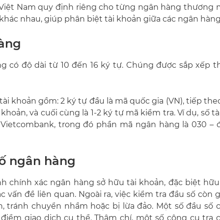
iệt Nam quy định riêng cho từng ngân hàng thương m
hác nhau, giúp phân biệt tài khoản giữa các ngân hàng
hàng
g có độ dài từ 10 đến 16 ký tự. Chúng được sắp xếp t
 khoản gồm: 2 ký tự đầu là mã quốc gia (VN), tiếp theo
 khoản, và cuối cùng là 1-2 ký tự mã kiểm tra. Ví dụ, số t
Vietcombank, trong đó phần mã ngân hàng là 030 – đ
 số ngân hàng
nh chính xác ngân hàng sở hữu tài khoản, đặc biệt hữu 
 vấn đề liên quan. Ngoài ra, việc kiểm tra đầu số còn 
n, tránh chuyển nhầm hoặc bị lừa đảo. Một số đầu số c
 điểm giao dịch cụ thể. Thậm chí, một số công cụ tra 