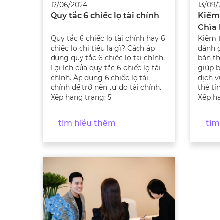
12/06/2024
13/09/
Quy tắc 6 chiếc lọ tài chính
Kiểm 
Chìa
Quy tắc 6 chiếc lọ tài chính hay 6
Kiểm t
tài c
chiếc lọ chi tiêu là gì? Cách áp
đánh 
dụng quy tắc 6 chiếc lọ tài chính.
bản th
Lợi ích của quy tắc 6 chiếc lọ tài
giúp b
chính. Áp dụng 6 chiếc lọ tài
dịch v
chính để trở nên tự do tài chính.
thẻ tí
Xếp hạng trang: 5
Xếp hạ
tìm hiểu thêm
tì