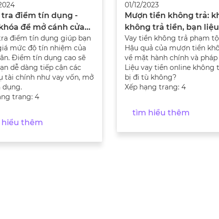
2024
01/12/2023
tra điểm tín dụng -
Mượn tiền không trả: k
 khóa để mở cánh cửa
không trả tiền, bạn liệu
ra điểm tín dụng giúp bạn
Vay tiền không trả phạm tộ
hính
đang phạm tội gì?
giá mức độ tín nhiệm của
Hậu quả của mượn tiền khô
ân. Điểm tín dụng cao sẽ
về mặt hành chính và pháp 
ạn dễ dàng tiếp cận các
Liệu vay tiền online không 
ụ tài chính như vay vốn, mở
bị đi tù không?
n dụng.
Xếp hạng trang: 4
ng trang: 4
tìm hiểu thêm
m hiểu thêm