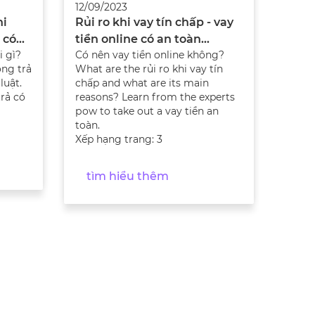
12/09/2023
hi
Rủi ro khi vay tín chấp - vay
 có
tiền online có an toàn
i gì?
Có nên vay tiền online không?
không?
ng trả
What are the rủi ro khi vay tín
luật.
chấp and what are its main
trả có
reasons? Learn from the experts
рow to take out a vay tiền an
toàn.
Xếp hạng trang: 3
tìm hiểu thêm