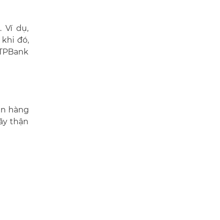
 Ví dụ,
khi đó,
 TPBank
ân hàng
ãy thận