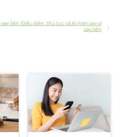
›
í vay liền: Điều kiện, thủ tục và kỳ hạn vay ví
vay liền