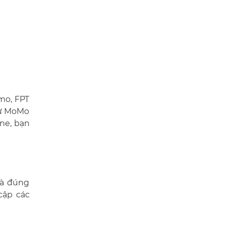
mo, FPT
hư MoMo
ne, bạn
và đúng
cập các