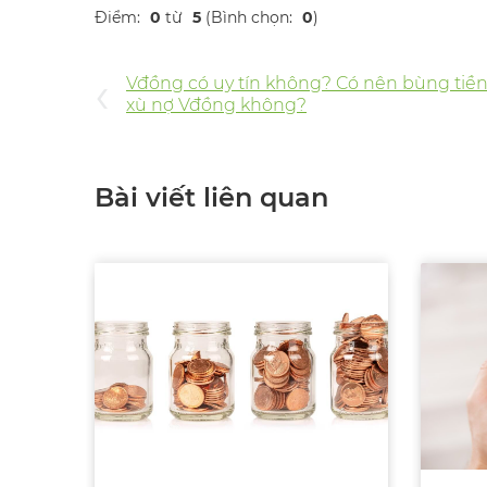
Điểm:
0
từ
5
(Bình chọn:
0
)
‹
Vđồng có uy tín không? Có nên bùng tiền
xù nợ Vđồng không?
Bài viết liên quan