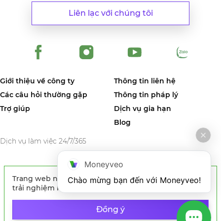
Liên lạc với chúng tôi
Giới thiệu về công ty
Thông tin liên hệ
Các câu hỏi thường gặp
Thông tin pháp lý
Trợ giúp
Dịch vụ gia hạn
Blog
Dịch vụ làm việc 24/7/365
Moneyveo
Trang web này sử dụng cookies nhằm nâng cao
Chào mừng bạn đến với Moneyveo!
© CÔNG TY TNHH MONEYVEO VIETNAM- 21 Nguyễn Trung Ngạn,
trải nghiệm khách hàng. Bằng việc tiếp tục sử
Phường Bến Thành, Quận 1, TP HCM. Giấy Chứng Nhận Đăng Ký Kinh
Doanh số 0316182035 do Sở Kế hoạch và Đầu tư TP.HCM cấp lần đầu
dụng trang web, quý khách đồng ý với việc sử
ngày 04/03/2020. *Bằng cách nhấp vào nút Đăng ký ở trên, bạn chấp
thuận đã đọc và đồng ý với toàn bộ nội dung được quy định tại Điều
dụng cookies của chúng tôi.
Tìm hiểu thê
Đồng ý
khoản và Điều kiện, và Chính sách quyền riêng tư.