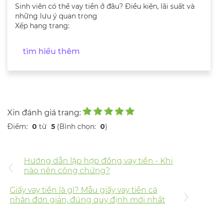
Sinh viên có thể vay tiền ở đâu? Điều kiện, lãi suất và
những lưu ý quan trọng
Xếp hạng trang:
tìm hiểu thêm
Xin đánh giá trang:
Điểm:
0
từ
5
(Bình chọn:
0
)
‹
Hướng dẫn lập hợp đồng vay tiền - Khi
nào nên công chứng?
›
Giấy vay tiền là gì? Mẫu giấy vay tiền cá
nhân đơn giản, đúng quy định mới nhất