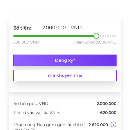
VND
Số tiền:
500.000 VND
đến 30.000.000 VND
Đăng ký*
mã khuyến mại
Số tiền gốc, VND:
2.000.000
Phí tư vấn và Lãi, VND:
620.000
Tổng cộng(Bao gồm gốc-lãi-phí tư
2.620.000
i