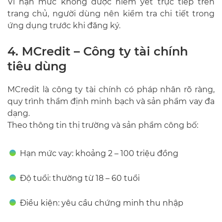
Vì hạn mức không được niêm yết trực tiếp trên
trang chủ, người dùng nên kiểm tra chi tiết trong
ứng dụng trước khi đăng ký.
4. MCredit – Công ty tài chính
tiêu dùng
MCredit là công ty tài chính có pháp nhân rõ ràng,
quy trình thẩm định minh bạch và sản phẩm vay đa
dạng.
Theo thông tin thị trường và sản phẩm công bố:
Hạn mức vay: khoảng 2 – 100 triệu đồng
Độ tuổi: thường từ 18 – 60 tuổi
Điều kiện: yêu cầu chứng minh thu nhập