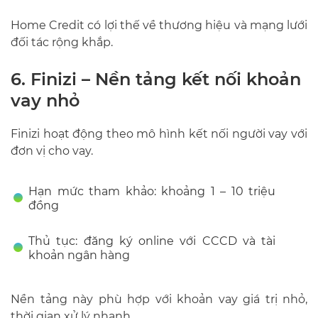
Home Credit có lợi thế về thương hiệu và mạng lưới
đối tác rộng khắp.
6. Finizi – Nền tảng kết nối khoản
vay nhỏ
Finizi hoạt động theo mô hình kết nối người vay với
đơn vị cho vay.
Hạn mức tham khảo: khoảng 1 – 10 triệu
đồng
Thủ tục: đăng ký online với CCCD và tài
khoản ngân hàng
Nền tảng này phù hợp với khoản vay giá trị nhỏ,
thời gian xử lý nhanh.