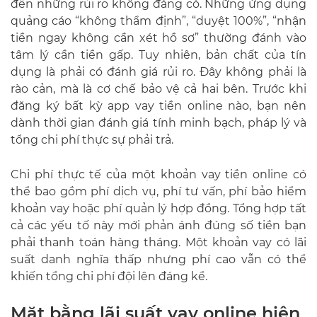
đến những rủi ro không đáng có. Những ứng dụng
quảng cáo “không thẩm định”, “duyệt 100%”, “nhận
tiền ngay không cần xét hồ sơ” thường đánh vào
tâm lý cần tiền gấp. Tuy nhiên, bản chất của tín
dụng là phải có đánh giá rủi ro. Đây không phải là
rào cản, mà là cơ chế bảo vệ cả hai bên. Trước khi
đăng ký bất kỳ app vay tiền online nào, bạn nên
dành thời gian đánh giá tính minh bạch, pháp lý và
tổng chi phí thực sự phải trả.
Chi phí thực tế của một khoản vay tiền online có
thể bao gồm phí dịch vụ, phí tư vấn, phí bảo hiểm
khoản vay hoặc phí quản lý hợp đồng. Tổng hợp tất
cả các yếu tố này mới phản ánh đúng số tiền bạn
phải thanh toán hàng tháng. Một khoản vay có lãi
suất danh nghĩa thấp nhưng phí cao vẫn có thể
khiến tổng chi phí đội lên đáng kể.
Mặt bằng lãi suất vay online hiện