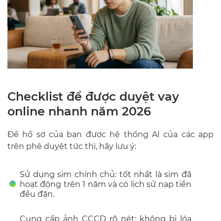
Checklist để được duyệt vay
online nhanh năm 2026
Để hồ sơ của bạn được hệ thống AI của các app
trên phê duyệt tức thì, hãy lưu ý:
Sử dụng sim chính chủ: tốt nhất là sim đã
hoạt động trên 1 năm và có lịch sử nạp tiền
đều đặn.
Cung cấp ảnh CCCD rõ nét: không bị lóa