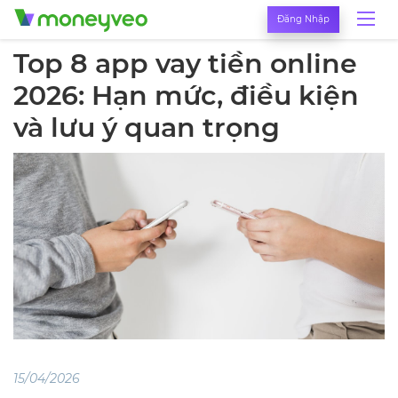
Đăng Nhập
Top 8 app vay tiền online
2026: Hạn mức, điều kiện
và lưu ý quan trọng
15/04/2026