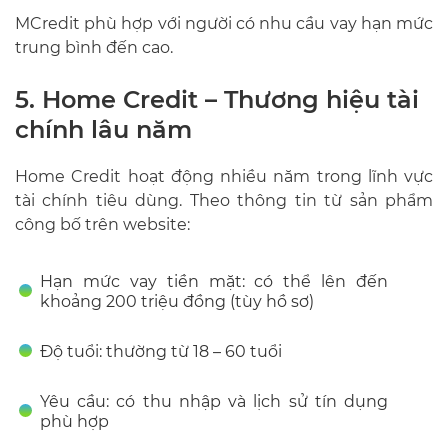
MCredit phù hợp với người có nhu cầu vay hạn mức
trung bình đến cao.
5. Home Credit – Thương hiệu tài
chính lâu năm
Home Credit hoạt động nhiều năm trong lĩnh vực
tài chính tiêu dùng. Theo thông tin từ sản phẩm
công bố trên website:
Hạn mức vay tiền mặt: có thể lên đến
khoảng 200 triệu đồng (tùy hồ sơ)
Độ tuổi: thường từ 18 – 60 tuổi
Yêu cầu: có thu nhập và lịch sử tín dụng
phù hợp