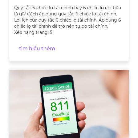
Quy tắc 6 chiếc lọ tài chính hay 6 chiếc lọ chi tiêu
là gì? Cách áp dụng quy tắc 6 chiếc lọ tài chính.
Lợi ích của quy tắc 6 chiếc lọ tài chính. Áp dụng 6
chiếc lọ tài chính để trở nên tự do tài chính.
Xếp hạng trang: 5
tìm hiểu thêm