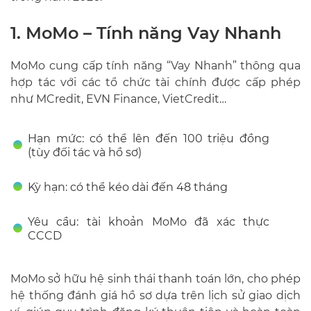
1. MoMo – Tính năng Vay Nhanh
MoMo cung cấp tính năng “Vay Nhanh” thông qua
hợp tác với các tổ chức tài chính được cấp phép
như MCredit, EVN Finance, VietCredit…
Hạn mức: có thể lên đến 100 triệu đồng
(tùy đối tác và hồ sơ)
Kỳ hạn: có thể kéo dài đến 48 tháng
Yêu cầu: tài khoản MoMo đã xác thực
CCCD
MoMo sở hữu hệ sinh thái thanh toán lớn, cho phép
hệ thống đánh giá hồ sơ dựa trên lịch sử giao dịch