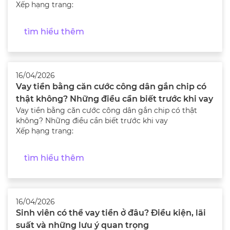
Xếp hạng trang:
tìm hiểu thêm
16/04/2026
Vay tiền bằng căn cước công dân gắn chip có
thật không? Những điều cần biết trước khi vay
Vay tiền bằng căn cước công dân gắn chip có thật
không? Những điều cần biết trước khi vay
Xếp hạng trang:
tìm hiểu thêm
16/04/2026
Sinh viên có thể vay tiền ở đâu? Điều kiện, lãi
suất và những lưu ý quan trọng