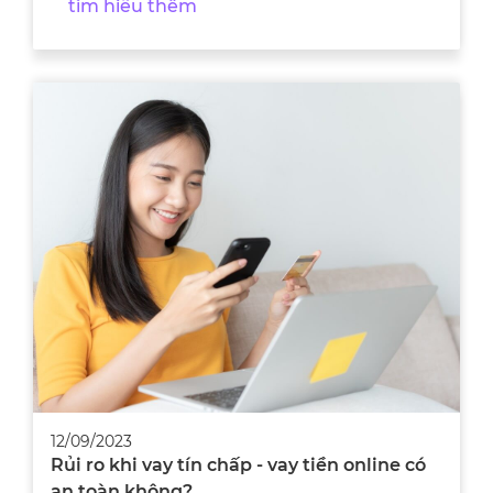
tìm hiểu thêm
12/09/2023
Rủi ro khi vay tín chấp - vay tiền online có
an toàn không?