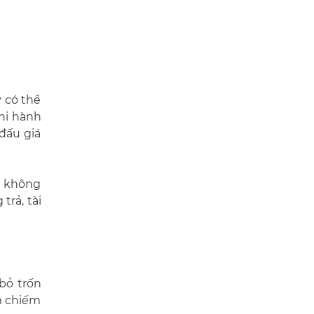
y có thể
thi hành
đấu giá
ẫn không
trả, tài
bỏ trốn
m chiếm