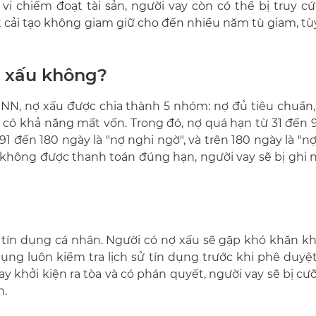
vi chiếm đoạt tài sản, người vay còn có thể bị truy cứ
t cải tạo không giam giữ cho đến nhiều năm tù giam, t
ợ xấu không?
-NHNN, nợ xấu được chia thành 5 nhóm: nợ đủ tiêu chuẩn
ợ có khả năng mất vốn. Trong đó, nợ quá hạn từ 31 đến
1 đến 180 ngày là "nợ nghi ngờ", và trên 180 ngày là "n
 không được thanh toán đúng hạn, người vay sẽ bị ghi 
tín dụng cá nhân. Người có nợ xấu sẽ gặp khó khăn k
 dụng luôn kiểm tra lịch sử tín dụng trước khi phê duy
y khởi kiện ra tòa và có phán quyết, người vay sẽ bị c
n.