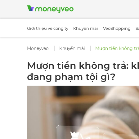
Giới thiệu về công ty
Khuyến mãi
VeoShopping
S
Moneyveo
Khuyến mãi
Mượn tiền không trả
Mượn tiền không trả: kh
đang phạm tội gì?