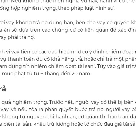
hạn. Nếu không thực hiện nghĩa vụ này, hành vi có thể 
ường hợp nghiêm trọng, theo pháp luật hình sự.
ười vay không trả nợ đúng hạn, bên cho vay có quyền kh
òa án sẽ dựa trên các chứng cứ có liên quan để xác địn
y phải trả nợ.
nh vi vay tiền có các dấu hiệu như có ý định chiếm đoạt
 vụ thanh toán dù có khả năng trả, hoặc chỉ trả một p
 "lạm dụng tín nhiệm chiếm đoạt tài sản". Tùy vào giá trị tà
i mức phạt tù từ 6 tháng đến 20 năm.
rả
 quả nghiêm trọng. Trước hết, người vay có thể bị bên 
vay, và nếu tòa ra phán quyết buộc trả nợ, người vay 
 không tự nguyện thi hành án, cơ quan thi hành án dâ
iên tài sản, khấu trừ lương hoặc tổ chức đấu giá tài sả