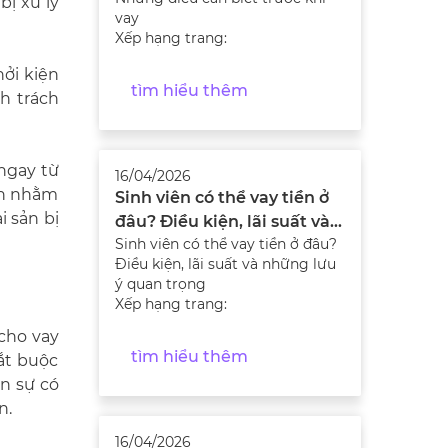
bị xử lý
vay
Xếp hạng trang:
ởi kiện
tìm hiểu thêm
h trách
 ngay từ
16/04/2026
hần nhằm
Sinh viên có thể vay tiền ở
i sản bị
đâu? Điều kiện, lãi suất và
Sinh viên có thể vay tiền ở đâu?
những lưu ý quan trọng
Điều kiện, lãi suất và những lưu
ý quan trọng
Xếp hạng trang:
cho vay
tìm hiểu thêm
bắt buộc
n sự có
n.
16/04/2026