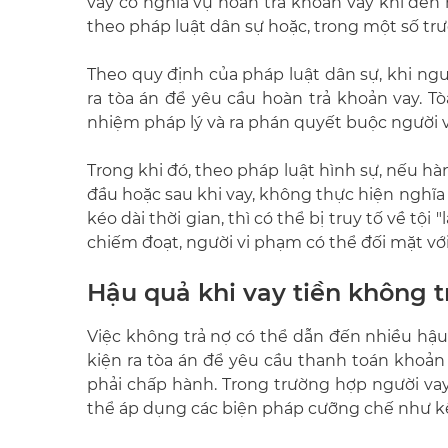
vay có nghĩa vụ hoàn trả khoản vay khi đến 
theo pháp luật dân sự hoặc, trong một số tr
Theo quy định của pháp luật dân sự, khi ng
ra tòa án để yêu cầu hoàn trả khoản vay. T
nhiệm pháp lý và ra phán quyết buộc người va
Trong khi đó, theo pháp luật hình sự, nếu hà
đầu hoặc sau khi vay, không thực hiện nghĩa
kéo dài thời gian, thì có thể bị truy tố về tội
chiếm đoạt, người vi phạm có thể đối mặt vớ
Hậu quả khi vay tiền không t
Việc không trả nợ có thể dẫn đến nhiều hậu
kiện ra tòa án để yêu cầu thanh toán khoản 
phải chấp hành. Trong trường hợp người vay
thể áp dụng các biện pháp cưỡng chế như kê b