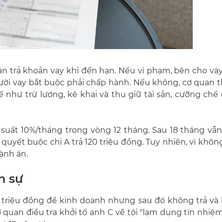
àn trả khoản vay khi đến hạn. Nếu vi phạm, bên cho va
người vay bắt buộc phải chấp hành. Nếu không, cơ quan 
như trừ lương, kê khai và thu giữ tài sản, cưỡng chế 
ãi suất 10%/tháng trong vòng 12 tháng. Sau 18 tháng v
quyết buộc chị A trả 120 triệu đồng. Tuy nhiên, vì không 
hành án.
h sự
triệu đồng để kinh doanh nhưng sau đó không trả và 
 quan điều tra khởi tố anh C về tội "lạm dụng tín nhiệ