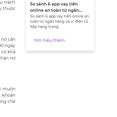
u trách
So sánh 6 app vay tiền
ùy thuộc
online an toàn từ ngân
So sánh 6 app vay tiền online an
hàng và ví điện tử
toàn từ ngân hàng và ví điện tử
Xếp hạng trang:
, nợ cần
tìm hiểu thêm
 90 ngày
ợ có khả
nhận nợ
hi muốn
ệt khoản
ưỡng chế