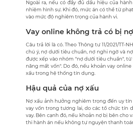
Ngoài ra, nếu có đầy đủ dấu hiệu của hành 
nhiệm hình sự. Khi đó, mức án có thể từ phạ
vào mức độ nghiêm trọng của hành vi.
Vay online không trả có bị n
Câu trả lời là có. Theo Thông tư 11/2021/TT
chú ý, nợ dưới tiêu chuẩn, nợ nghi ngờ và n
được xếp vào nhóm "nợ dưới tiêu chuẩn", từ 9
năng mất vốn". Do đó, nếu khoản vay online
xấu trong hệ thống tín dụng.
Hậu quả của nợ xấu
Nợ xấu ảnh hưởng nghiêm trọng đến uy tín 
vay vốn trong tương lai, do các tổ chức tín
vay. Bên cạnh đó, nếu khoản nợ bị bên cho va
thi hành án nếu không tự nguyện thanh toá