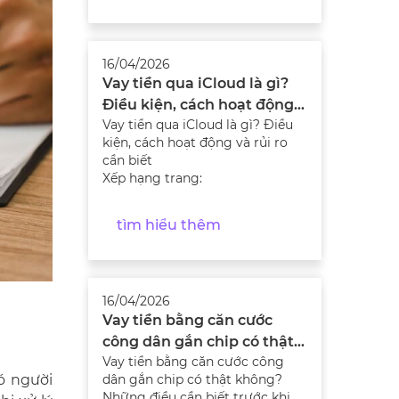
16/04/2026
Vay tiền qua iCloud là gì?
Điều kiện, cách hoạt động
Vay tiền qua iCloud là gì? Điều
và rủi ro cần biết
kiện, cách hoạt động và rủi ro
cần biết
Xếp hạng trang:
tìm hiểu thêm
16/04/2026
Vay tiền bằng căn cước
công dân gắn chip có thật
Vay tiền bằng căn cước công
không? Những điều cần
đó người
dân gắn chip có thật không?
biết trước khi vay
Những điều cần biết trước khi