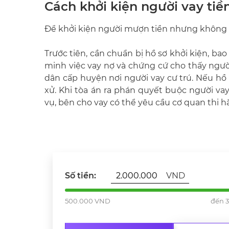
Cách khởi kiện người vay tiề
Để khởi kiện người mượn tiền nhưng không tr
Trước tiên, cần chuẩn bị hồ sơ khởi kiện, ba
minh việc vay nợ và chứng cứ cho thấy người
dân cấp huyện nơi người vay cư trú. Nếu hồ s
xử. Khi tòa án ra phán quyết buộc người va
vụ, bên cho vay có thể yêu cầu cơ quan thi 
VND
Số tiền:
500.000 VND
đến 