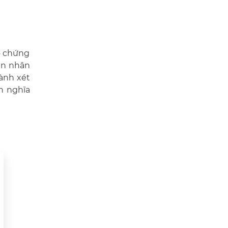
tờ chứng
 án nhân
hành xét
n nghĩa