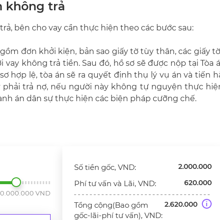
n không trả
ả, bên cho vay cần thực hiện theo các bước sau:
o gồm đơn khởi kiện, bản sao giấy tờ tùy thân, các giấy 
 vay không trả tiền. Sau đó, hồ sơ sẽ được nộp tại Tòa
ơ hợp lệ, tòa án sẽ ra quyết định thụ lý vụ án và tiến 
y phải trả nợ, nếu người này không tự nguyện thực hiệ
hành án dân sự thực hiện các biện pháp cưỡng chế.
2.000.000
Số tiền gốc, VND:
620.000
Phí tư vấn và Lãi, VND:
30.000.000 VND
2.620.000
Tổng cộng(Bao gồm
i
gốc-lãi-phí tư vấn), VND: