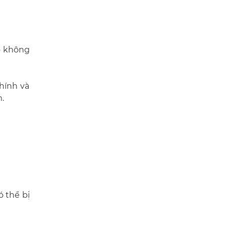
ạo không
hính và
.
ó thể bị