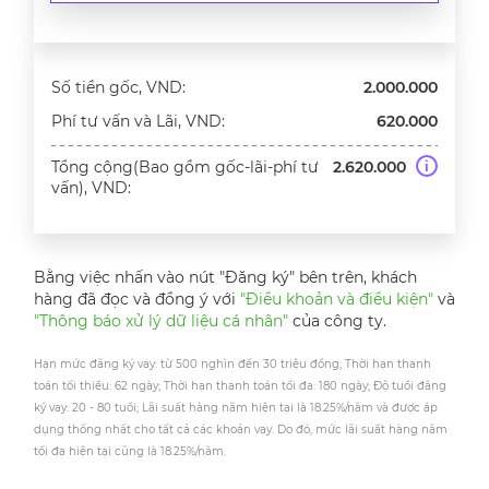
Số tiền gốc, VND:
2.000.000
Phí tư vấn và Lãi, VND:
620.000
Tổng cộng(Bao gồm gốc-lãi-phí tư
2.620.000
i
vấn), VND:
Bằng việc nhấn vào nút "Đăng ký" bên trên, khách
hàng đã đọc và đồng ý với
"Điều khoản và điều kiện"
và
"Thông báo xử lý dữ liệu cá nhân"
của công ty.
Hạn mức đăng ký vay: từ 500 nghìn đến 30 triệu đồng; Thời hạn thanh
toán tối thiểu: 62 ngày; Thời hạn thanh toán tối đa: 180 ngày; Độ tuổi đăng
ký vay: 20 - 80 tuổi; Lãi suất hàng năm hiện tại là 18.25%/năm và được áp
dụng thống nhất cho tất cả các khoản vay. Do đó, mức lãi suất hàng năm
tối đa hiện tại cũng là 18.25%/năm.