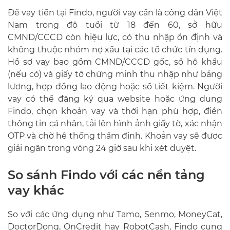
Để vay tiền tại Findo, người vay cần là công dân Việt
Nam trong độ tuổi từ 18 đến 60, sở hữu
CMND/CCCD còn hiệu lực, có thu nhập ổn định và
không thuộc nhóm nợ xấu tại các tổ chức tín dụng.
Hồ sơ vay bao gồm CMND/CCCD gốc, sổ hộ khẩu
(nếu có) và giấy tờ chứng minh thu nhập như bảng
lương, hợp đồng lao động hoặc sổ tiết kiệm. Người
vay có thể đăng ký qua website hoặc ứng dụng
Findo, chọn khoản vay và thời hạn phù hợp, điền
thông tin cá nhân, tải lên hình ảnh giấy tờ, xác nhận
OTP và chờ hệ thống thẩm định. Khoản vay sẽ được
giải ngân trong vòng 24 giờ sau khi xét duyệt.
So sánh Findo với các nền tảng
vay khác
So với các ứng dụng như Tamo, Senmo, MoneyCat,
DoctorDong, OnCredit hay RobotCash, Findo cung