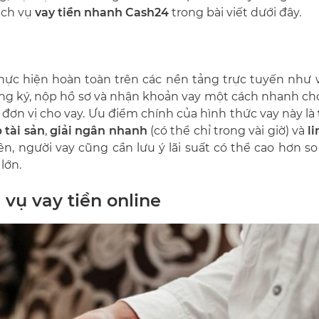
dịch vụ
vay tiền nhanh Cash24
trong bài viết dưới đây.
thực hiện hoàn toàn trên các nền tảng trực tuyến như 
ăng ký, nộp hồ sơ và nhận khoản vay một cách nhanh c
đơn vị cho vay. Ưu điểm chính của hình thức vay này là
 tài sản
,
giải ngân nhanh
(có thể chỉ trong vài giờ) và
l
iên, người vay cũng cần lưu ý lãi suất có thể cao hơn so
lớn.
 vụ vay tiền online