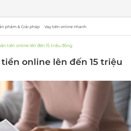
ản phẩm & Giải pháp
Vay tiền online nhanh
ận tiền online lên đến 15 triệu đồng
tiền online lên đến 15 triệu