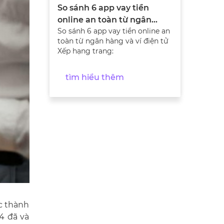
So sánh 6 app vay tiền
online an toàn từ ngân
So sánh 6 app vay tiền online an
hàng và ví điện tử
toàn từ ngân hàng và ví điện tử
Xếp hạng trang:
tìm hiểu thêm
c thành
4 đã và