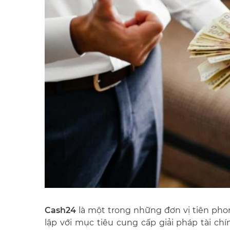
Cash24
là một trong những đơn vị tiên phon
lập với mục tiêu cung cấp giải pháp tài c