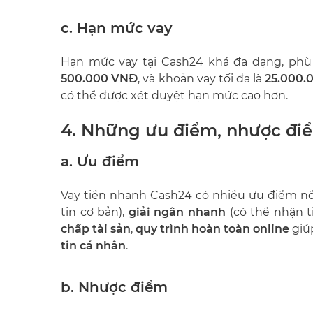
c. Hạn mức vay
Hạn mức vay tại Cash24 khá đa dạng, phù 
500.000 VNĐ
, và khoản vay tối đa là
2
5.000.
có thể được xét duyệt hạn mức cao hơn.
4. Những ưu điểm, nhược điể
a. Ưu điểm
Vay tiền nhanh Cash24 có nhiều ưu điểm nổ
tin cơ bản),
giải ngân nhanh
(có thể nhận t
chấp tài sản
,
quy trình hoàn toàn online
giúp
tin cá nhân
.
b. Nhược điểm