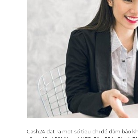
Cash24 đặt ra một số tiêu chí để đảm bảo kh