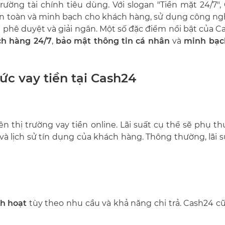
rường tài chính tiêu dùng. Với slogan "Tiền mặt 24/7",
an toàn và minh bạch cho khách hàng, sử dụng công ng
an phê duyệt và giải ngân. Một số đặc điểm nổi bật của C
ch hàng 24/7
,
bảo mật thông tin cá nhân
và
minh bạch
mức vay tiền tại Cash24
ên thị trường vay tiền online. Lãi suất cụ thể sẽ phụ t
và lịch sử tín dụng của khách hàng. Thông thường, lãi 
nh hoạt
tùy theo nhu cầu và khả năng chi trả. Cash24 c